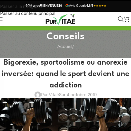
Passer à la navigation
-10% avec
BIENVENUE10
Avis Google
4,8/5
★★★★★
Passer au contenu principal
Conseils
Accueil
/
NON CLASSÉ
Bigorexie, sportoolisme ou anorexie
inversée: quand le sport devient une
addiction
Pur Vitaé
Sur 4 octobre 2019