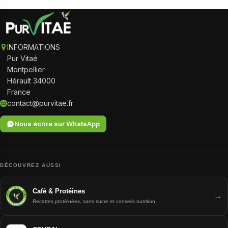
INFORMATIONS
Pur Vitaé
Montpellier
Hérault 34000
France
contact@purvitae.fr
Nous écrire sur WhatsApp
DÉCOUVREZ AUSSI
Café & Protéines
→
Recettes protéinées, sans sucre et conseils nutrition.