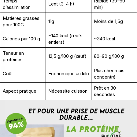
Temps
Rapide (30–60
Lent (3–4 h)
d’assimilation
min)
Matières grasses
11g
Moins de 1,5g
pour 100G
~140 kcal (œufs
Calories par 100 g
~340 kcal
entiers)
Teneur en
12,5 g/100 g (œuf)
80–90 g/100 g
protéines
Plus cher mais
Coût
Économique au kilo
concentré
Prêt en 30
Aspect pratique
Nécessite cuisson
secondes