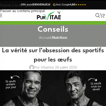
Passer à la navigation
-10% avec
BIENVENUE10
Avis Google
4,8/5
★★★★★
Passer au contenu principal
Conseils
Accueil
/
Nutrition
NUTRITION
La vérité sur l’obsession des sportifs
pour les œufs
Pur Vitaé
Sur 26 juillet 2025