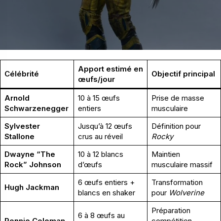
Apport estimé en
Célébrité
Objectif principal
œufs/jour
Arnold
10 à 15 œufs
Prise de masse
Schwarzenegger
entiers
musculaire
Sylvester
Jusqu’à 12 œufs
Définition pour
Stallone
crus au réveil
Rocky
Dwayne “The
10 à 12 blancs
Maintien
Rock” Johnson
d’œufs
musculaire massif
6 œufs entiers +
Transformation
Hugh Jackman
blancs en shaker
pour
Wolverine
Préparation
6 à 8 œufs au
Ronnie Coleman
compétition