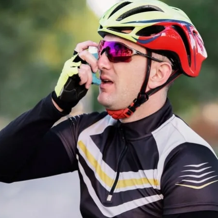
 DE POIDS
FOOD
 VENTE
65% DE PROTÉINES !
Farine de Fève Bio
Sucre de Datte
BIO
BIENTÔT
que Bio
Pancakes protéinés
tte