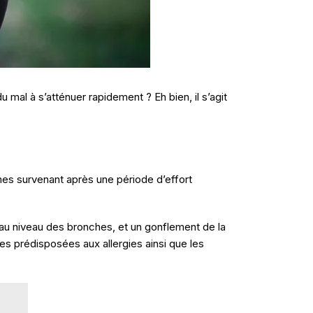
Découvrez nos conseils minceur
de cuisine saine
du mal à s’atténuer rapidement ? Eh bien, il s’agit
Explorez des astuces et des str
accompagner votre parcours minceu
pratiques vous aideront à atteindre vos
sérénité.
Conseils minceur et cuisi
ômes survenant après une période d’effort
 au niveau des bronches, et un gonflement de la
s prédisposées aux allergies ainsi que les