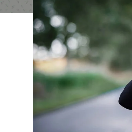
MINCEUR ET PERTE
MEILLEUR
Draineur Détox
Combustion
Coupe Faim Mécani
Fitness Shot Silhoue