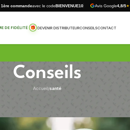
e 1ère commande
avec le code
BIENVENUE10
Avis Google
4,8/5
★
 DE FIDÉLITÉ
DEVENIR DISTRIBUTEUR
CONSEILS
CONTACT
Conseils
Accueil
/
santé
SANTÉ
est-ce que l’asthme de l’effort ?
Publié par
Pur Vitaé
Sur 18 février 2022