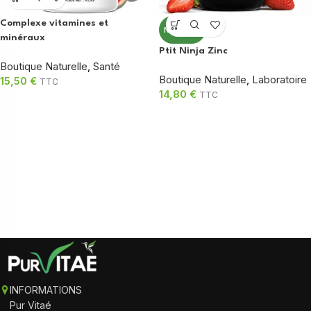
Complexe vitamines et
NOUVEAU
minéraux
Ptit Ninja Zinc
Boutique Naturelle
,
Santé
Boutique Naturelle
,
Laboratoire
15,50
€
TTC
14,80
€
TTC
INFORMATIONS
Pur Vitaé