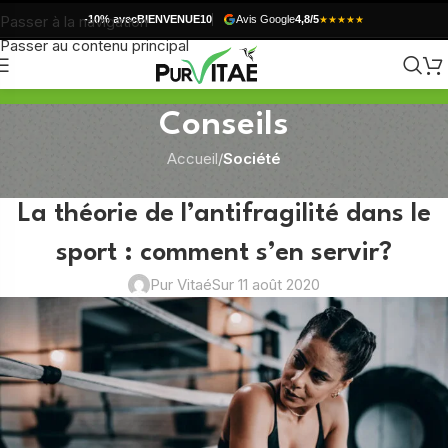
Passer à la navigation
-10% avec
BIENVENUE10
Avis Google
4,8/5
★★★★★
Passer au contenu principal
Conseils
Accueil
/
Société
SOCIÉTÉ
La théorie de l’antifragilité dans le
sport : comment s’en servir?
Pur Vitaé
Sur 11 août 2020