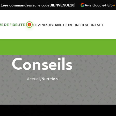
e 1ère commande
avec le code
BIENVENUE10
Avis Google
4,8/5
★
 DE FIDÉLITÉ
DEVENIR DISTRIBUTEUR
CONSEILS
CONTACT
Conseils
Accueil
/
Nutrition
NUTRITION
s de graisses… Comment ça marche?
Publié par
Pur Vitaé
Sur 17 juillet 2018