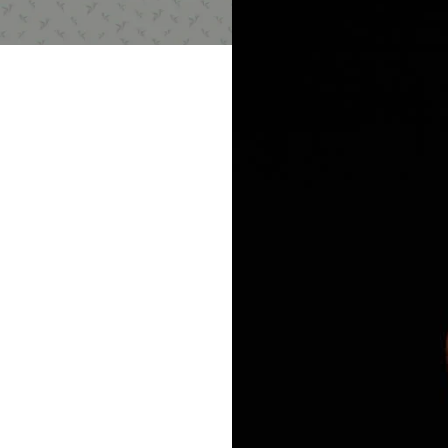
MINCEUR ET PERTE
MEILLEUR
Draineur Détox
Combustion
Coupe Faim Mécani
Fitness Shot Silhoue