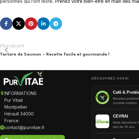
personnes qui l’ont testé
. Prenez votre bien-être en main dès m
Plus récent
Tartare de Saumon – Recette facile et gourmande !
DÉCOUVREZ AUSSI
Café & Protéi
INFORMATIONS
Recettes protéiné
Pur Vitaé
conseils nutrition.
Montpellier
Hérault 34000
CEVRAI
France
Notre laboratoire 
contact@purvitae.fr
plus de 30 ans.