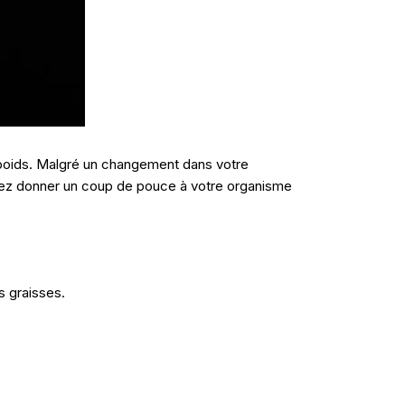
Découvrez nos conseils minceur
de cuisine saine
Explorez des astuces et des str
accompagner votre parcours minceu
 poids. Malgré un changement dans votre
pratiques vous aideront à atteindre vos
haitez donner un coup de pouce à votre organisme
sérénité.
Conseils minceur et cuisi
s graisses.