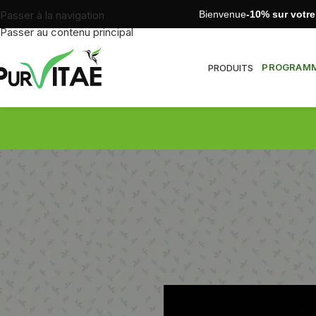
Bienvenue
-10% sur votr
Passer à la navigation
Passer au contenu principal
PROGRAMME
PRODUITS
Brûleur