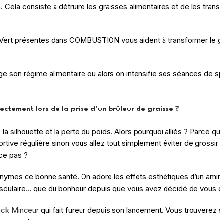
 Cela consiste à détruire les graisses alimentaires et de les trans
ert présentes dans COMBUSTION vous aident à transformer le gra
hange son régime alimentaire ou alors on intensifie ses séances de 
rrectement lors de la prise d’un brûleur de graisse ?
 la silhouette et la perte du poids. Alors pourquoi alliés ? Parce q
rtive régulière sinon vous allez tout simplement éviter de grossi
-ce pas ?
ynonymes de bonne santé. On adore les effets esthétiques d’un am
asculaire… que du bonheur depuis que vous avez décidé de vous c
ack Minceur
qui fait fureur depuis son lancement. Vous trouvere