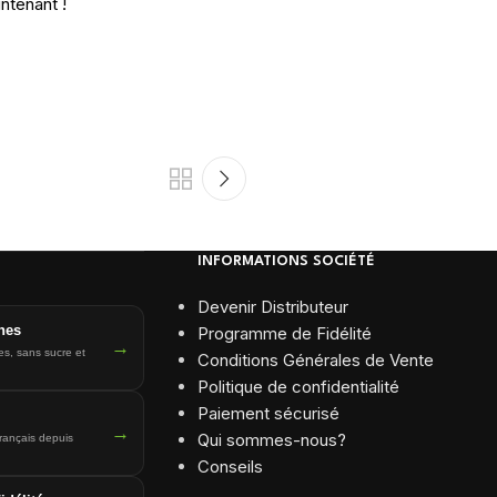
aintenant !
INFORMATIONS SOCIÉTÉ
Devenir Distributeur
nes
Programme de Fidélité
→
es, sans sucre et
Conditions Générales de Vente
Politique de confidentialité
Paiement sécurisé
→
Qui sommes-nous?
français depuis
Conseils