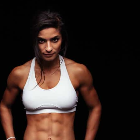
 DE POIDS
FOOD
 VENTE
65% DE PROTÉINES !
Farine de Fève Bio
Sucre de Datte
BIO
BIENTÔT
que Bio
Pancakes protéinés
tte