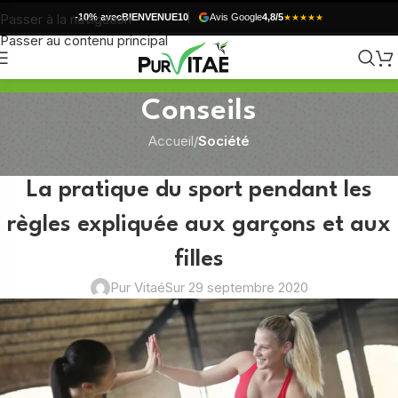
Passer à la navigation
-10% avec
BIENVENUE10
Avis Google
4,8/5
★★★★★
Passer au contenu principal
Conseils
Accueil
/
Société
SOCIÉTÉ
La pratique du sport pendant les
règles expliquée aux garçons et aux
filles
Pur Vitaé
Sur 29 septembre 2020