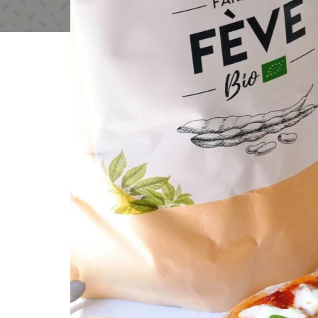
MINCEUR ET PERTE
MEILLEUR
Draineur Détox
Combustion
Coupe Faim Mécani
Fitness Shot Silhoue