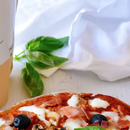
 DE POIDS
FOOD
 VENTE
65% DE PROTÉINES !
Farine de Fève Bio
Sucre de Datte
BIO
BIENTÔT
que Bio
Pancakes protéinés
tte