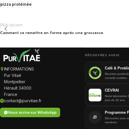
pizza protéinée
Plus récent
Comment se remettre en forme après une grossesse
DÉCOUVREZ AUSSI
Café & Protéi
INFORMATIONS
Recettes protéiné
Pur Vitaé
conseils nutrition.
Montpellier
Hérault 34000
CEVRAI
France
Notre laboratoire 
contact@purvitae.fr
plus de 30 ans.
Nous écrire sur WhatsApp
Programme Fi
🎁
Découvrez tous v
membres.