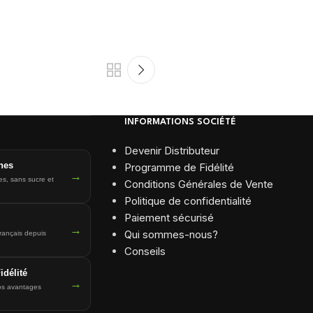
INFORMATIONS SOCIÉTÉ
Devenir Distributeur
nes
Programme de Fidélité
→
es, sans sucre et
Conditions Générales de Vente
Politique de confidentialité
Paiement sécurisé
→
Qui sommes-nous?
français depuis
Conseils
délité
→
os avantages