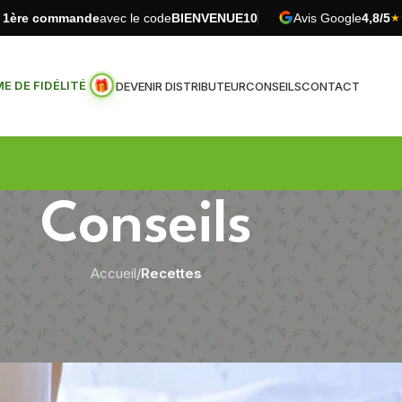
e 1ère commande
avec le code
BIENVENUE10
Avis Google
4,8/5
★
 DE FIDÉLITÉ
DEVENIR DISTRIBUTEUR
CONSEILS
CONTACT
Conseils
Accueil
/
Recettes
RECETTES
e à la Farine de Fève Bio (version Reg
Publié par
Pur Vitaé
Sur 30 juin 2021