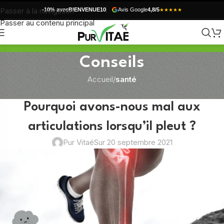
Passer à la navigation
-10% avec
BIENVENUE10
Avis Google
4,8/5
★★★★★
Passer au contenu principal
Conseils
Accueil
/
santé
SANTÉ
Pourquoi avons-nous mal aux
articulations lorsqu’il pleut ?
Pur Vitaé
Sur 20 septembre 2021