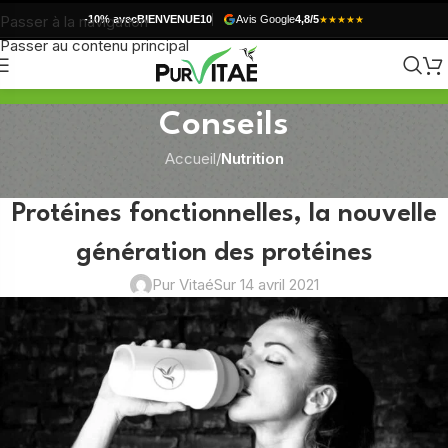
Passer à la navigation
-10% avec
BIENVENUE10
Avis Google
4,8/5
★★★★★
Passer au contenu principal
Conseils
Accueil
/
Nutrition
NUTRITION
Protéines fonctionnelles, la nouvelle
génération des protéines
Pur Vitaé
Sur 14 avril 2021