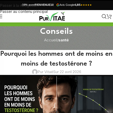
Passer à la navigation
-10% avec
BIENVENUE10
Avis Google
4,8/5
★★★★★
Passer au contenu principal
Conseils
Accueil
/
santé
SANTÉ
Pourquoi les hommes ont de moins en
moins de testostérone ?
Pur Vitaé
Sur 22 avril 2026