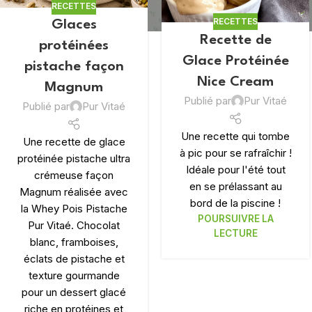
RECETTES
RECETTES
Glaces
Recette de
protéinées
Glace Protéinée
pistache façon
Nice Cream
Magnum
Publié par
Pur Vitaé
Publié par
Pur Vitaé
Une recette qui tombe
Une recette de glace
à pic pour se rafraîchir !
protéinée pistache ultra
MINCEUR ET PERTE
Idéale pour l'été tout
crémeuse façon
MEILLEUR
en se prélassant au
Magnum réalisée avec
Draineur Détox
bord de la piscine !
la Whey Pois Pistache
POURSUIVRE LA
Pur Vitaé. Chocolat
Combustion
LECTURE
blanc, framboises,
Coupe Faim Mécani
éclats de pistache et
texture gourmande
Fitness Shot Silhoue
pour un dessert glacé
riche en protéines et