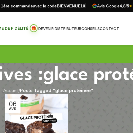
e 1ère commande
avec le code
BIENVENUE10
Avis Google
4,8/5
★
 DE FIDÉLITÉ
DEVENIR DISTRIBUTEUR
CONSEILS
CONTACT
ives :glace prot
Accueil
/
Posts Tagged "glace protéinée"
06
AVR