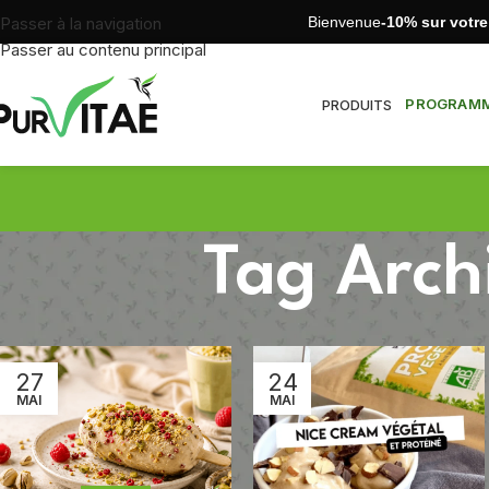
Bienvenue
-10% sur votr
Passer à la navigation
Passer au contenu principal
PROGRAMME
PRODUITS
Tag Arch
27
24
MAI
MAI