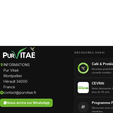
DÉCOUVREZ AUSSI
Café & Protéi
INFORMATIONS
Recettes protéiné
Pur Vitaé
conseils nutrition.
Montpellier
Hérault 34000
CEVRAI
France
Notre laboratoire 
contact@purvitae.fr
plus de 30 ans.
Nous écrire sur WhatsApp
Programme Fi
🎁
Découvrez tous v
membres.