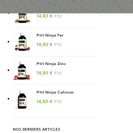
Ptit Ninja Multivitamines
14,80
€
TTC
Ptit Ninja Fer
14,80
€
TTC
Ptit Ninja Zinc
14,80
€
TTC
Ptit Ninja Calcium
14,80
€
TTC
NOS DERNIERS ARTICLES