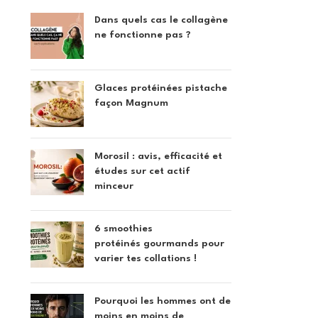
Dans quels cas le collagène
ne fonctionne pas ?
Découvrez nos conseils minceur
de cuisine saine
Glaces protéinées pistache
Explorez des astuces et des str
façon Magnum
accompagner votre parcours minceu
pratiques vous aideront à atteindre vos
sérénité.
Morosil : avis, efficacité et
études sur cet actif
Conseils minceur et cuisi
minceur
6 smoothies
protéinés gourmands pour
varier tes collations !
Pourquoi les hommes ont de
moins en moins de