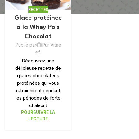
RECETTES
Glace protéinée
à la Whey Pois
Chocolat
Publié par
Pur Vitaé
Découvrez une
délicieuse recette de
 DE POIDS
FOOD
glaces chocolatées
 VENTE
65% DE PROTÉINES !
protéinées qui vous
Farine de Fève Bio
rafraichiront pendant
les périodes de forte
Sucre de Datte
chaleur !
BIO
BIENTÔT
POURSUIVRE LA
que Bio
Pancakes protéinés
LECTURE
tte