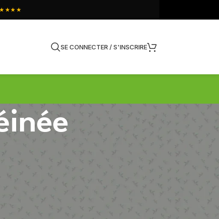
★★★★
SE CONNECTER / S'INSCRIRE
éinée
PRODUITS
Spray Sommeil Flash -
Mélatonine & Valériane
14,90
€
TTC