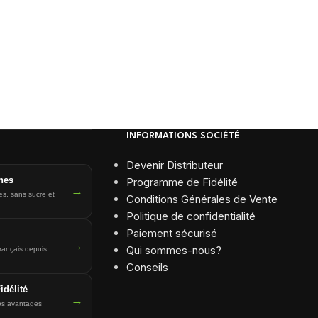
INFORMATIONS SOCIÉTÉ
Devenir Distributeur
nes
Programme de Fidélité
→
es, sans sucre et
Conditions Générales de Vente
Politique de confidentialité
Paiement sécurisé
→
Qui sommes-nous?
français depuis
Conseils
délité
→
os avantages