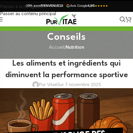
Passer à la navigation
-10% avec
BIENVENUE10
Avis Google
4,8/5
★★★★★
Passer au contenu principal
Conseils
Accueil
/
Nutrition
NUTRITION
Les aliments et ingrédients qui
diminuent la performance sportive
Pur Vitaé
Sur 7 novembre 2025