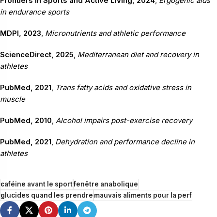
Frontiers in Sports and Active Living, 2024
,
Ergogenic aids
in endurance sports
MDPI, 2023
,
Micronutrients and athletic performance
ScienceDirect, 2025
,
Mediterranean diet and recovery in
athletes
PubMed, 2021
,
Trans fatty acids and oxidative stress in
muscle
PubMed, 2010
,
Alcohol impairs post-exercise recovery
PubMed, 2021
,
Dehydration and performance decline in
athletes
caféine avant le sport
fenêtre anabolique
glucides quand les prendre
mauvais aliments pour la perf