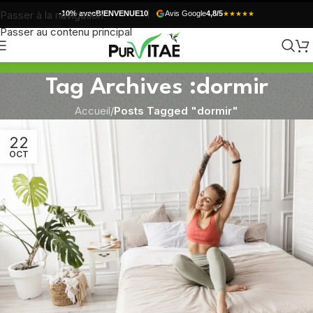
Passer à la navigation
-10% avec
BIENVENUE10
Avis Google
4,8/5
★★★★★
Passer au contenu principal
Tag Archives :dormir
Accueil
/
Posts Tagged "dormir"
22
OCT