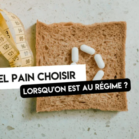
 DE POIDS
FOOD
 VENTE
65% DE PROTÉINES !
Farine de Fève Bio
Sucre de Datte
BIO
BIENTÔT
que Bio
Pancakes protéinés
tte