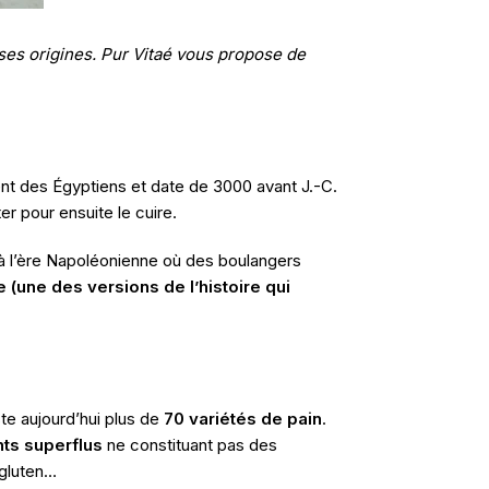
s ses origines. Pur Vitaé vous propose de
Découvrez nos conseils minceur
de cuisine saine
Explorez des astuces et des str
accompagner votre parcours minceu
ent des Égyptiens et date de 3000 avant J.-C.
pratiques vous aideront à atteindre vos
er pour ensuite le cuire.
sérénité.
e à l’ère Napoléonienne où des boulangers
Conseils minceur et cuisi
te (une des versions de l’histoire qui
ste aujourd’hui plus de
70 variétés de pain
.
nts superflus
ne constituant pas des
e gluten…