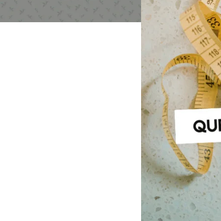
MINCEUR ET PERTE
MEILLEUR
Draineur Détox
Combustion
Coupe Faim Mécani
Fitness Shot Silhoue