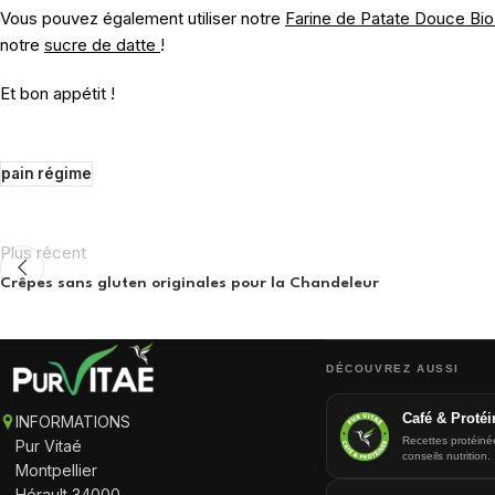
Vous pouvez également utiliser notre
Farine de Patate Douce Bio
notre
sucre de datte
!
Et bon appétit !
pain régime
Plus récent
Crêpes sans gluten originales pour la Chandeleur
DÉCOUVREZ AUSSI
Café & Protéi
INFORMATIONS
Recettes protéiné
Pur Vitaé
conseils nutrition.
Montpellier
Hérault 34000