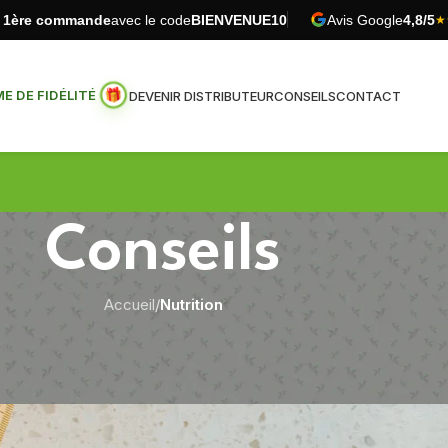
e 1ère commande
avec le code
BIENVENUE10
Avis Google
4,8/5
★
 DE FIDÉLITÉ
DEVENIR DISTRIBUTEUR
CONSEILS
CONTACT
Conseils
Accueil
/
Nutrition
NUTRITION
in choisir lorsqu’on est au régime ?
Publié par
Pur Vitaé
Sur 4 janvier 2023